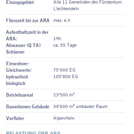
Einzugsgebiet
Alle 11 Gemeinden des Fürstentum
Liechtenstein
Fliesszeit bis zur ARA
max. 6 h
Aufenthaltszeit in der
ARA:
19h
Abwasser (Q TA)
ca. 55 Tage
Schlamm
Einwohner-
Gleichwerte:
75'000 EG
hydraulisch
105'800 EG
biologisch
2
Betriebsareal
23’500 m
3
Bauvolumen Gebäude
34’000 m
umbauter Raum
Vorfluter
Alpenrhein
BELASTUNG DER ARA